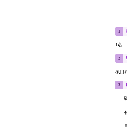
1
1
名
2
项目
3