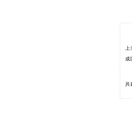
上
成
共