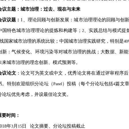
会议主题：城市治理：过去、现在与未来
会议议题：
1
、理论回顾与创新发展：城市治理理论的回顾与创
中国特色城市治理理论的提炼和构建等；
、实践总结与模式提
2
沿线国家城市治理的系统比较；中国城市治理实践研究，特别是
40
创新：气候变化、环境污染等对城市治理的挑战；大数据、新能
未来城市治理的理念创新、模式预测等。
会议论文
：论文可为英文或中文，优秀论文将在通过评审程序后
书。特别欢迎组织分论坛（
）投稿（每个分论坛包括
篇文
Panel
4
分论坛优先考虑，并设最佳论文奖。
重要时间：
018
年
月
日
论文摘要、分论坛投稿截止
3
15