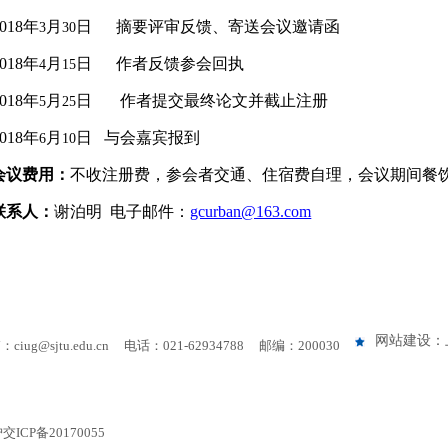
018
年
月
日
摘要评审反馈、寄送会议邀请函
3
30
018
年
月
日
作者反馈参会回执
4
15
018
年
月
日
作者提交最终论文并截止注册
5
25
018
年
月
日
与会嘉宾报到
6
10
会议费用：
不收注册费，参会者交通、住宿费自理，会议期间餐
联系人：
谢泊明
电子邮件：
gcurban@163.com
网站建设：
ciug@sjtu.edu.cn
电话：021-62934788 邮编：200030
P备20170055