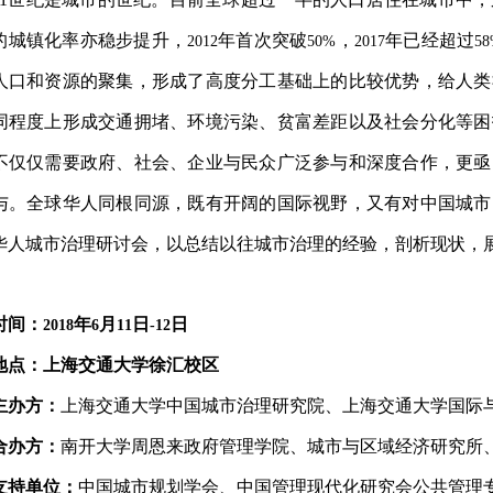
的城镇化率亦稳步提升，
年首次突破
，
年已经超过
2012
50%
2017
5
人口和资源的聚集，形成了高度分工基础上的比较优势，给人类
同程度上形成交通拥堵、环境污染、贫富差距以及社会分化等困
不仅仅需要政府、社会、企业与民众广泛参与和深度合作，更亟
与。全球华人同根同源，既有开阔的国际视野，又有对中国城市
华人城市治理研讨会，以总结以往
城市治理的经验，剖析现状，
时间：
年
月
日
日
2018
6
11
-12
地点：上海交通大学徐汇校区
主办方：
上海交通大学中国城市治理研究院、上海交通大学国际
合办方：
南开大学周恩来政府管理学院、城市与区域经济研究所
支持单位：
中国城市规划学会、中国管理现代化研究会公共管理