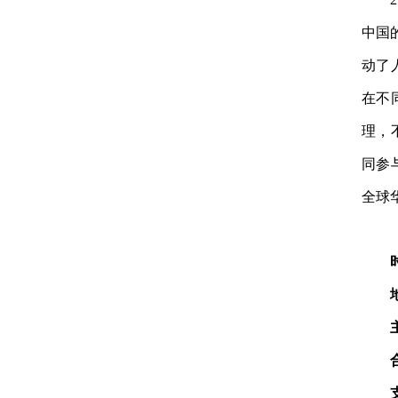
中国
动了
在不
理，
同参
全球