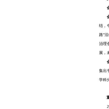
结，
路”
治理
展，
集出
学科
2