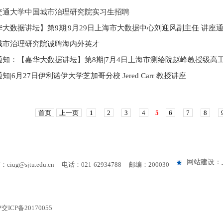
交通大学中国城市治理研究院实习生招聘
华大数据讲坛】第9期|9月29日上海市大数据中心刘迎风副主任 讲座
城市治理研究院诚聘海内外英才
通知：【嘉华大数据讲坛】第8期|7月4日上海市测绘院赵峰教授级高
知|6月27日伊利诺伊大学芝加哥分校 Jered Carr 教授讲座
首页
上一页
1
2
3
4
5
6
7
8
网站建设：
ciug@sjtu.edu.cn
电话：021-62934788 邮编：200030
P备20170055