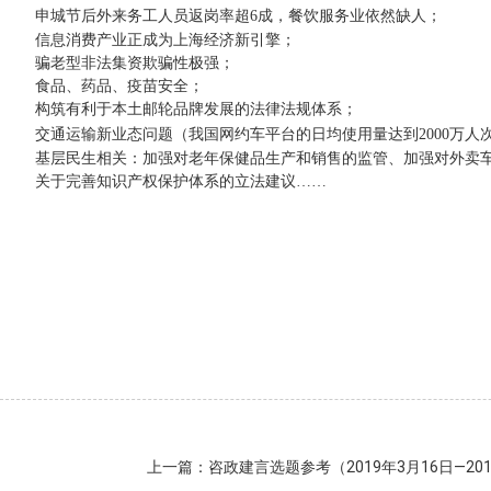
申城节后外来务工人员返岗率超
6
成，餐饮服务业依然缺人；
信息消费产业正成为上海经济新引擎；
骗老型非法集资欺骗性极强；
食品、药品、疫苗安全；
构筑有利于本土邮轮品牌发展的法律法规体系；
交通运输新业态问题
（我国网约车平台的日均使用量达到
2000
万人
基层民生相关：
加强对老年保健品生产和销售的监管、加强对外卖
关于完善知识产权保护体系的立法建议
……
上一篇：咨政建言选题参考（2019年3月16日—201