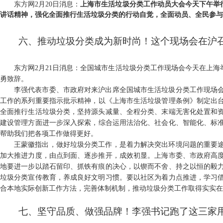
东方网2月20日消息：
上海市生活垃圾分类工作动员大会今天下午举
讲话精神，强化全面推行生活垃圾分类的行动自觉，全面动员、全民参与
六、推动垃圾分类成为新时尚！这个现场会在沪
东方网
2
月
21
日消息：
全国城市生活垃圾分类工作现场会今天在上海
勇致辞。
李强代表市委、市政府对来沪出席全国城市生活垃圾分类工作现场
工作的系列重要指示批示精神，
以《上海市生活垃圾管理条例》制定出
全面推行生活垃圾分类，坚持源头减量、全程分类、末端无害化处置和
建设管理方面进一步深入探索，
综合运用法治化、社会化、智能化、标
帮助我们把各项工作做得更好。
王蒙徽指出，做好垃圾分类工作，是着力解决突出环境问题的重要
加大推进力度，由点到面、逐步推开，成效初显。
上海市委、市政府高
地要进一步以踏石留印、抓铁有痕的决心，以锲而不舍、持之以恒的毅
垃圾分类宣传教育，养成良好文明习惯。
要以社区为着力点推进，学习
合本地实际创新工作方法，完善体制机制，推动垃圾分类工作取得实实在
七、坚守品质、做强品牌！李强书记跑了这三家