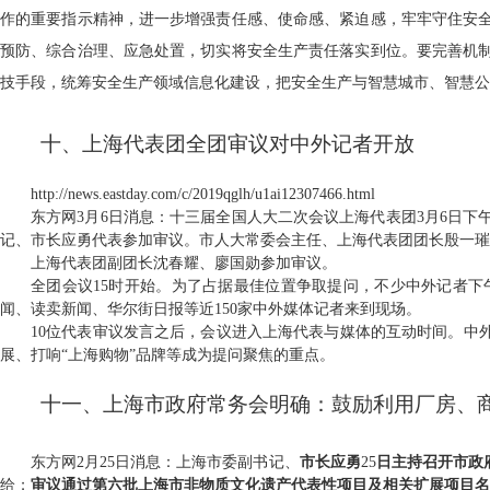
作的重要指示精神，进一步增强责任感、使命感、紧迫感，牢牢守住安
预防、综合治理、应急处置，切实将安全生产责任落实到位。要
完善机
技手段，统筹安全生产领域信息化建设，把安全生产与智慧城市、智慧公
十、上海代表团全团审议对中外记者开放
http://news.eastday.com/c/2019qglh/u1ai12307466.html
东方网
3
月
6
日消息：十三届全国人大二次会议上海代表团
3
月
6
日下
记、市长应勇代表参加审议。市人大常委会主任、上海代表团团长殷一璀
上海代表团副团长沈春耀、廖国勋参加审议。
全团会议
15
时开始。为了占据最佳位置争取提问，不少中外记者下
闻、读卖新闻、华尔街日报等近
150
家中外媒体记者来到现场。
10位代表审议发言之后，会议进入上海代表与媒体的互动时间。中
展、打响“上海购物”品牌等成为提问聚焦的重点。
十一、上海市政府常务会明确：鼓励利用厂房、
东方网2月25日消息：上海市委副书记、
市长应勇
25
日主持召开市政
给；
审议通过第六批上海市非物质文化遗产代表性项目及相关扩展项目