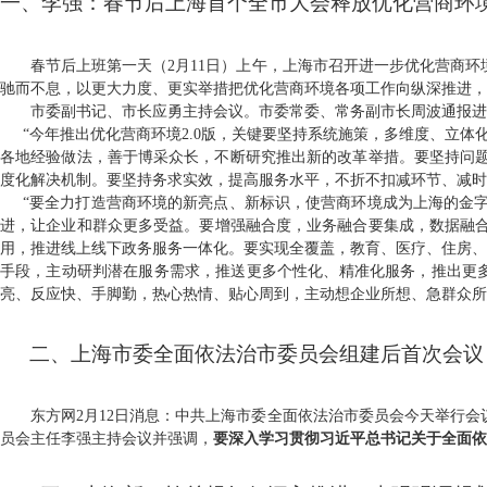
一、李强：春节后上海首个全市大会释放优化营商环
春节后上班第一天（
2
月
11
日）上午，上海市召开进一步优化营商环
驰而不息，以更大力度、更实举措把优化营商环境各项工作向纵深推进，
市委副书记、市长应勇主持会议。市委常委、常务副市长周波通报进
“
今年推出优化营商环境
2.0
版，关键要坚持系统施策，多维度、立体
各地经验做法，善于博采众长，不断研究推出新的改革举措。要坚持问
度化解决机制。要坚持务求实效，提高服务水平，不折不扣减环节、减时
“要全力打造营商环境的新亮点、新标识，使营商环境成为上海的金字
进，让企业和群众更多受益。
要
增强融合度
，业务融合要集成，数据融
用，推进线上线下政务服务一体化。要
实现全覆盖
，教育、医疗、住房、
手段，主动研判潜在服务需求，推送更多个性化、精准化服务，推出更多
亮、反应快、手脚勤，热心热情、贴心周到，主动想企业所想、急群众
二、上海市委全面依法治市委员会组建后首次会议
东方网2月12日消息：中共上海市委全面依法治市委员会今天举行会
员会主任李强主持会议并强调，
要深入学习贯彻习近平总书记关于全面依