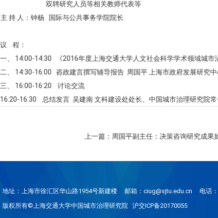
双聘研究人员等相关教师代表等
主
持
人：
钟杨
国际与公共事务学院院长
议
程：
一、 14:00-14:30
《
2016
年度上海交通大学人文社会科学学术领域城市治
二、 14:30-16:00
咨政建言撰写辅导报告 周国平 上海市政府发展研究
三、 16:00-16:20
讨论交流
16:20-16:30
总结发言
吴建南
文科建设处处长、中国城市治理研究院常
上一篇：周国平副主任：决策咨询研究成果
地址：上海市徐汇区华山路1954号新建楼
邮箱：ciug@sjtu.edu.cn
电话：0
版权所有©上海交通大学中国城市治理研究院 沪交ICP备20170055