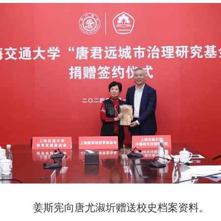
姜斯宪向唐尤淑圻赠送校史档案资料。